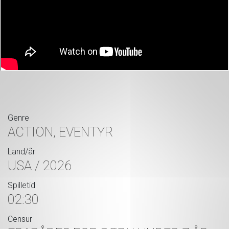
Genre
ACTION, EVENTYR
Land/år
USA / 2026
Spilletid
02:30
Censur