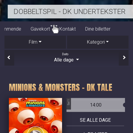
SPIDER-MAN: BRAND NEW DAY - 2D
Program/billet
Kommende
Gavekort
Kontakt
Film
Kategori
Dato
Alle dage
MINIONS & MONSTERS - DK TALE
Sal 1
14:00
SE ALLE DAGE