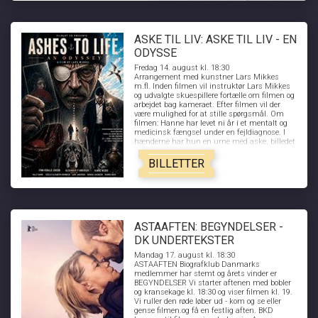
ASKE TIL LIV: ASKE TIL LIV - EN
ODYSSE
Fredag 14. august kl. 18:30
Arrangement med kunstner Lars Mikkes
m.fl. Inden filmen vil instruktør Lars Mikkes
og udvalgte skuespillere fortælle om filmen og
arbejdet bag kameraet. Efter filmen vil der
være mulighed for at stille spørgsmål. Om
filmen: Hanne har levet ni år i et mentalt og
medicinsk fængsel under en fejldiagnose. I
hænderne har hun en urne med aske, billedet
på et tabt liv.Men gennem ni erkendelsesfaser
begynder asken at forandre sig og grænserne
BILLETTER
mellem det ydre og indre opløses. En filmisk
odysse med tråde til Dantes Den
Guddommelige Komedie.
ASTAAFTEN: BEGYNDELSER -
DK UNDERTEKSTER
Mandag 17. august kl. 18:30
ASTAAFTEN Biografklub Danmarks
medlemmer har stemt og årets vinder er
BEGYNDELSER Vi starter aftenen med bobler
og kransekage kl. 18:30 og viser filmen kl. 19.
Vi ruller den røde løber ud - kom og se eller
gense filmen.og få en festlig aften. BKD