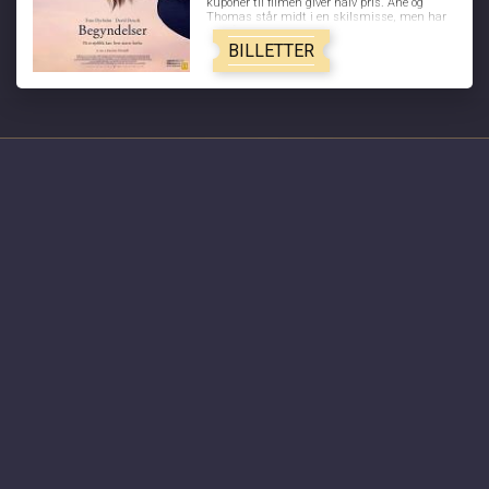
kuponer til filmen giver halv pris. Ane og
Thomas står midt i en skilsmisse, men har
ikke fortalt det til børnene endnu. Thomas er
lige ved at flytte sammen med sin nye
BILLETTER
kæreste, da Ane pludselig rammes af en
livsændrende blodprop. De beslutter at blive
boende sammen, indtil Ane får det bedre, og
mens hun indædt kæmper for at komme
tilbage til sit gamle jeg, må de begge se en ny
virkelighed i øjnene og finde håbet, der hvor
ingen forventede at finde det. BEGYNDELSER
er et livsbekræftende og rørende
kærlighedsdrama om, hvad der sker i en
AKTUELLE FILM
familie og i et parforhold, når livsbanen for et
af medlemmerne pludselig ændres.
Spider-Man: Brand New Day - 2D
Minions & Monsters - Dk tale
Dobbeltspil - Dk undertekster
Aske til liv - en odysse
Begyndelser - Dk undertekster
Saltstien
Nøjsomheden - Dk undertekster
KOMMENDE FILM