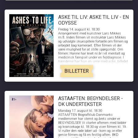
ASKE TIL LIV: ASKE TIL LIV - EN
ODYSSE
Fredag 14. august kl. 18:30
Arrangement med kunstner Lars Mikkes
m.fl. Inden filmen vil instruktør Lars Mikkes
og udvalgte skuespillere fortælle om filmen og
arbejdet bag kameraet. Efter filmen vil der
være mulighed for at stille spørgsmål. Om
filmen: Hanne har levet ni år i et mentalt og
medicinsk fængsel under en fejldiagnose. I
hænderne har hun en urne med aske, billedet
på et tabt liv.Men gennem ni erkendelsesfaser
begynder asken at forandre sig og grænserne
BILLETTER
mellem det ydre og indre opløses. En filmisk
odysse med tråde til Dantes Den
Guddommelige Komedie.
ASTAAFTEN: BEGYNDELSER -
DK UNDERTEKSTER
Mandag 17. august kl. 18:30
ASTAAFTEN Biografklub Danmarks
medlemmer har stemt og årets vinder er
BEGYNDELSER Vi starter aftenen med bobler
og kransekage kl. 18:30 og viser filmen kl. 19.
Vi ruller den røde løber ud - kom og se eller
gense filmen.og få en festlig aften. BKD