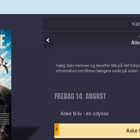
Kat
All
Vælg dato herover og derefter klik på det tids
information om filmen længere nede på siden.
FREDAG 14. AUGUST
Aske til liv - en odysse
Sal 1
Aske t