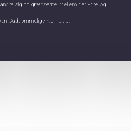
randre sig og grænserne mellem det ydre og
s Den Guddommelige Komedie.