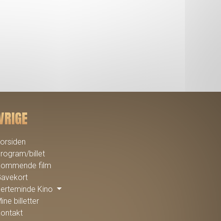
VRIGE
orsiden
rogram/billet
ommende film
avekort
erteminde Kino
ine billetter
ontakt