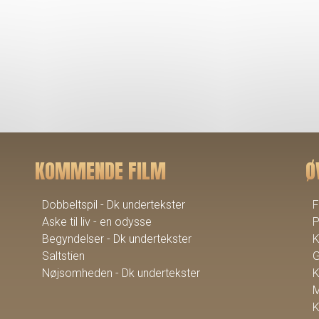
KOMMENDE FILM
Ø
Dobbeltspil - Dk undertekster
F
Aske til liv - en odysse
P
Begyndelser - Dk undertekster
K
Saltstien
G
Nøjsomheden - Dk undertekster
K
M
K