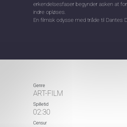
erkendelsesfaser begynder asken at fo
indre opløses.
En filmisk odysse med tråde til Dante
Genre
ART-FILM
Spilletid
02:30
Censur