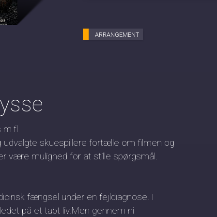
ARRANGEMENT
odysse
m.fl.
g udvalgte skuespillere fortælle om filmen og
er være mulighed for at stille spørgsmål.
dicinsk fængsel under en fejldiagnose. I
edet på et tabt liv.Men gennem ni