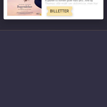
kuponer til filmen giver halv pris. Ane og
Thomas står midt i en skilsmisse, men har
ikke fortalt det til børnene endnu. Thomas er
lige ved at flytte sammen med sin nye
BILLETTER
kæreste, da Ane pludselig rammes af en
livsændrende blodprop. De beslutter at blive
boende sammen, indtil Ane får det bedre, og
mens hun indædt kæmper for at komme
tilbage til sit gamle jeg, må de begge se en ny
virkelighed i øjnene og finde håbet, der hvor
ingen forventede at finde det. BEGYNDELSER
er et livsbekræftende og rørende
kærlighedsdrama om, hvad der sker i en
AKTUELLE FILM
familie og i et parforhold, når livsbanen for et
af medlemmerne pludselig ændres.
Spider-Man: Brand New Day - 2D
Minions & Monsters - Dk tale
Dobbeltspil - Dk undertekster
Aske til liv - en odysse
Begyndelser - Dk undertekster
Saltstien
Nøjsomheden - Dk undertekster
KOMMENDE FILM