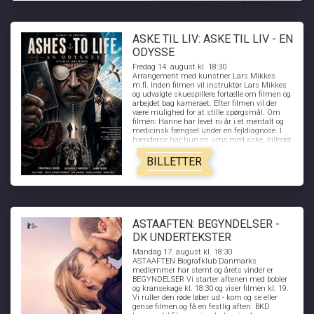
ASKE TIL LIV: ASKE TIL LIV - EN
ODYSSE
Fredag 14. august kl. 18:30
Arrangement med kunstner Lars Mikkes
m.fl. Inden filmen vil instruktør Lars Mikkes
og udvalgte skuespillere fortælle om filmen og
arbejdet bag kameraet. Efter filmen vil der
være mulighed for at stille spørgsmål. Om
filmen: Hanne har levet ni år i et mentalt og
medicinsk fængsel under en fejldiagnose. I
hænderne har hun en urne med aske, billedet
på et tabt liv.Men gennem ni erkendelsesfaser
begynder asken at forandre sig og grænserne
BILLETTER
mellem det ydre og indre opløses. En filmisk
odysse med tråde til Dantes Den
Guddommelige Komedie.
ASTAAFTEN: BEGYNDELSER -
DK UNDERTEKSTER
Mandag 17. august kl. 18:30
ASTAAFTEN Biografklub Danmarks
medlemmer har stemt og årets vinder er
BEGYNDELSER Vi starter aftenen med bobler
og kransekage kl. 18:30 og viser filmen kl. 19.
Vi ruller den røde løber ud - kom og se eller
gense filmen.og få en festlig aften. BKD